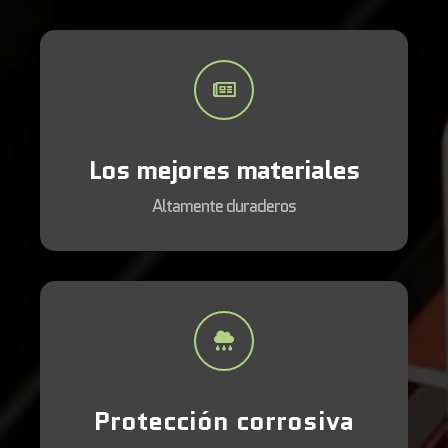
Los mejores materiales
Altamente duraderos
Protección corrosiva