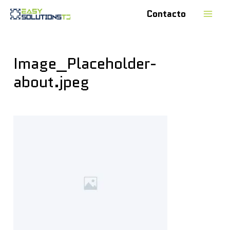
Contacto
Image_Placeholder-
about.jpeg
Deja un comentario
/ Por
easysol18