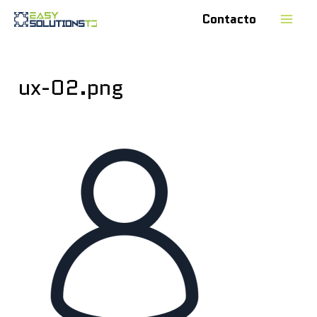
Contacto
ux-02.png
Deja un comentario
/ Por
easysol18