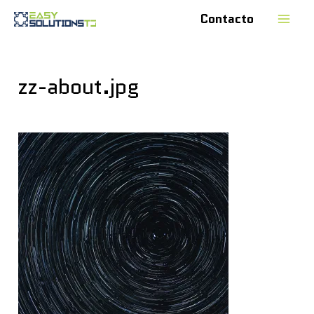
Contacto
zz-about.jpg
Deja un comentario
/ Por
easysol18